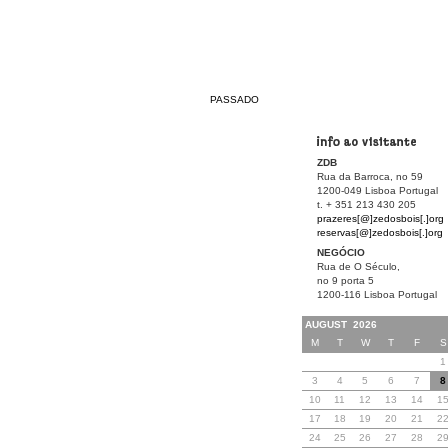
PASSADO
ZDB
Rua da Barroca, no 59
1200-049 Lisboa Portugal
t. + 351 213 430 205
prazeres[@]zedosbois[.]org
reservas[@]zedosbois[.]org
NEGÓCIO
Rua de O Século,
no 9 porta 5
1200-116 Lisboa Portugal
AUGUST 2026
M
T
W
T
F
S
1
3
4
5
6
7
8
10
11
12
13
14
1
17
18
19
20
21
2
24
25
26
27
28
2