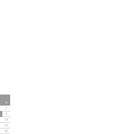
S
2
9
5
16
2
23
9
30